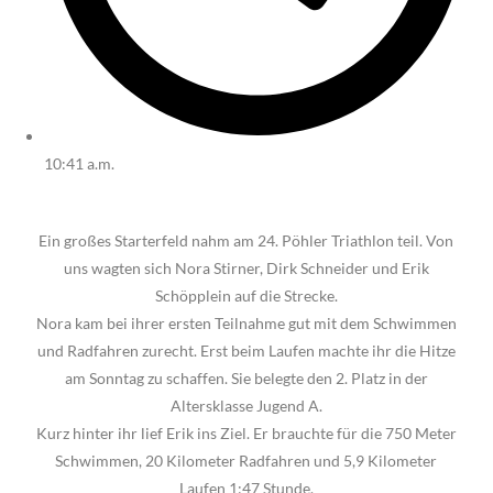
10:41 a.m.
Ein großes Starterfeld nahm am 24. Pöhler Triathlon teil. Von
uns wagten sich Nora Stirner, Dirk Schneider und Erik
Schöpplein auf die Strecke.
Nora kam bei ihrer ersten Teilnahme gut mit dem Schwimmen
und Radfahren zurecht. Erst beim Laufen machte ihr die Hitze
am Sonntag zu schaffen. Sie belegte den 2. Platz in der
Altersklasse Jugend A.
Kurz hinter ihr lief Erik ins Ziel. Er brauchte für die 750 Meter
Schwimmen, 20 Kilometer Radfahren und 5,9 Kilometer
Laufen 1:47 Stunde.